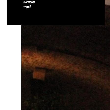
#WCAG
#pdf