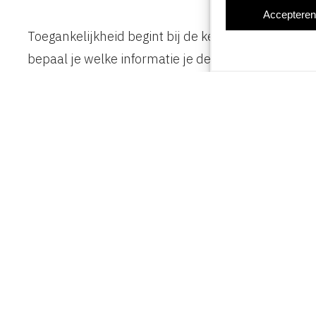
Acceptere
Toegankelijkheid begint bij de keuzes die je maak
bepaal je welke informatie je deelt, in welke volgo
structuur helpt mensen de informatie sneller te be
boodschap beter aankomt. Je denkt na over wat je 
Ook praktische dingen zijn belangrijk. Wie schrijft
controleert of ze kloppen? Wie bewaakt de helder
graag bij het structureren, herschrijven en meede
verantwoordelijkheid.
Samen maken we het verschil tussen iets dat ‘goed ui
iedereen
.