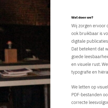
Wat doen we?
Wij zorgen ervoor 
ook bruikbaar is 
digitale publicati
Dat betekent dat w
goede leesbaarheid
en visuele rust. W
typografie en hiëra
We letten op visue
PDF-bestanden ook 
correcte leesvolgor