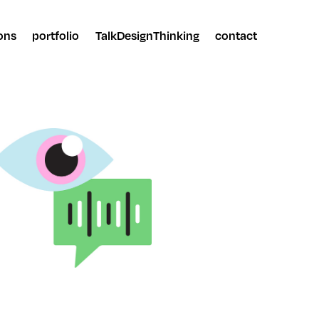
ons
portfolio
TalkDesignThinking
contact