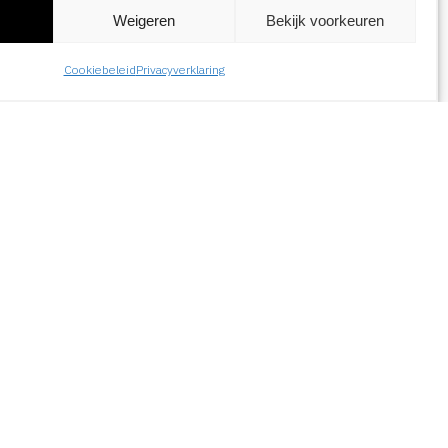
n
Weigeren
Bekijk voorkeuren
t in inhoud en opbouw. Als opdrachtgever
Cookiebeleid
Privacyverklaring
rde en in welke vorm. Een duidelijke
grijpen. Eenvoudige taal zorgt ervoor dat je
zegt én hoe je het zegt.
 de alternatieve teksten bij afbeeldingen? Wie
heid van de tekst? Als ontwerpers helpen we
nken. Maar de inhoud blijft een gezamenlijke
tziet’ en iets dat er goed ‘uitziet’
voor