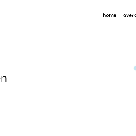
home
over 
en